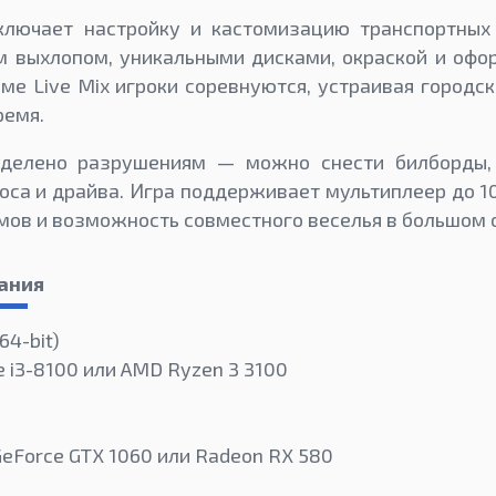
ключает настройку и кастомизацию транспортных
м выхлопом, уникальными дисками, окраской и оф
ме Live Mix игроки соревнуются, устраивая городск
ремя.
уделено разрушениям — можно снести билборды,
аоса и драйва. Игра поддерживает мультиплеер до 10
ов и возможность совместного веселья в большом 
ания
64-bit)
re i3-8100 или AMD Ryzen 3 3100
GeForce GTX 1060 или Radeon RX 580