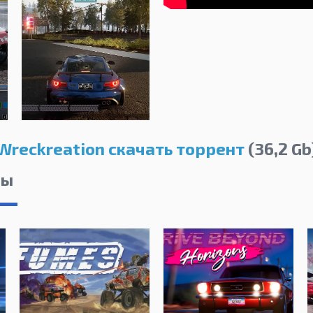
Wreckreation скачать торрент
(36,2 Gb
лы