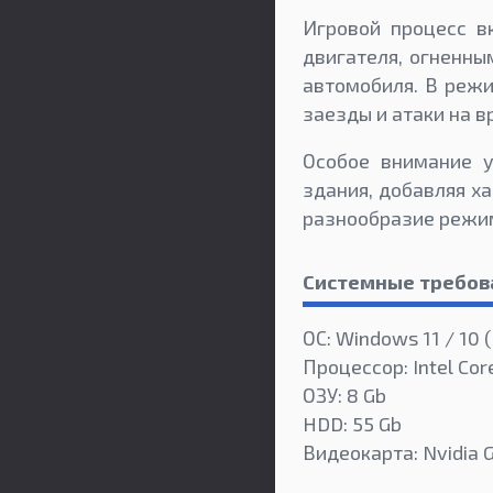
Игровой процесс в
двигателя, огненны
автомобиля. В режи
заезды и атаки на в
Особое внимание 
здания, добавляя х
разнообразие режим
Системные требов
ОС: Windows 11 / 10 (
Процессор: Intel Co
ОЗУ: 8 Gb
HDD: 55 Gb
Видеокарта: Nvidia 