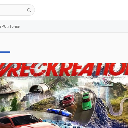
я PC
»
Гонки