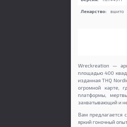
Лекарство:
вшито
Wreckreation — а
площадью 400 квадр
изданная THQ Nordi
огромной карте, 
платформы, мертв
захватывающий и н
Вам предлагается с
яркий гоночный опыт