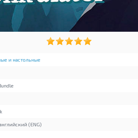
ные и настольные
undle
k
английский (ENG)