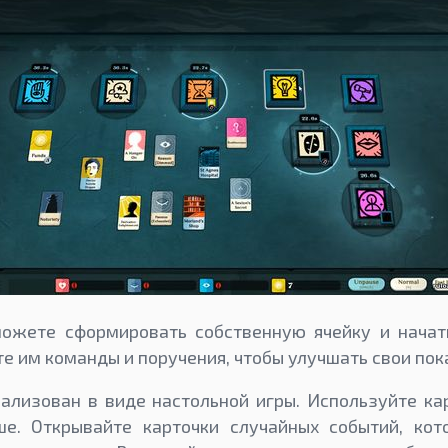
ожете сформировать собственную ячейку и начат
е им команды и поручения, чтобы улучшать свои пок
ализован в виде настольной игры. Используйте ка
ше. Открывайте карточки случайных событий, кот