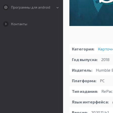
Программы для android
Контакты
Категория:
Карточ
Год выпуска:
2018
Издатель:
Humble B
Платформа:
PC
Тип издания:
RePac
Язык интерфейса:
Версия:
2020.11.b.1