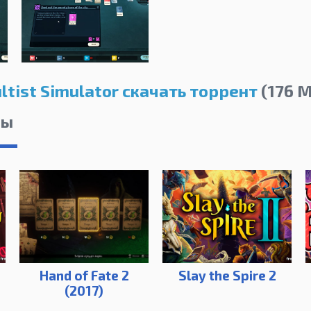
ltist Simulator скачать торрент
(176 M
лы
Hand of Fate 2
Slay the Spire 2
(2017)