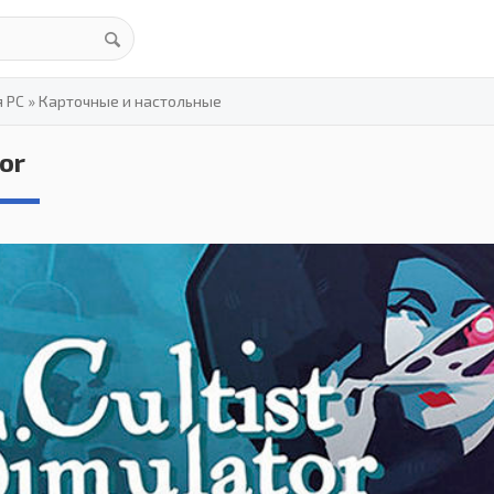
я PC
»
Карточные и настольные
or