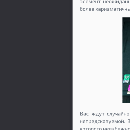
элемент неожиданно
более харизматичн
Вас ждут случайно
непредсказуемой. 
которого неизбежно