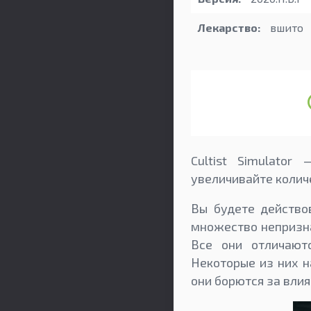
Лекарство:
вшито
Cultist Simulato
увеличивайте колич
Вы будете действо
множество непризна
Все они отличают
Некоторые из них н
они борются за влия