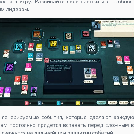
сти в игру. Развивайте свои навыки и способнос
ым лидером.
 генерируемые события, которые сделают каждую
Вам постоянно придется вставать перед сложным в
 скажутся на дальнейшем развитии событий.