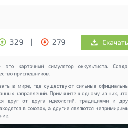
329
|
279
Скачать
r — это карточный симулятор оккультиста. Созд
ество приспешников.
вать в мире, где существуют сильные официальны
нных направлений. Примкните к одному из них, чтоб
ся друг от друга идеологий, традициями и дру
аходятся в союзах, а другие являются непримирим
ние.