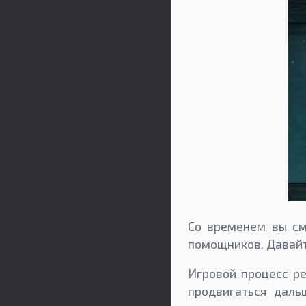
Со временем вы см
помощников. Давайт
Игровой процесс ре
продвигаться даль