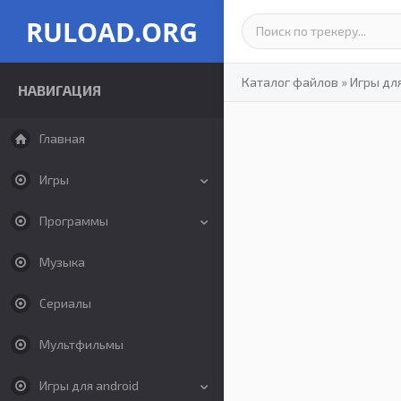
RULOAD.ORG
Каталог файлов
»
Игры дл
НАВИГАЦИЯ
Главная
Игры
Программы
Музыка
Сериалы
Мультфильмы
Игры для android