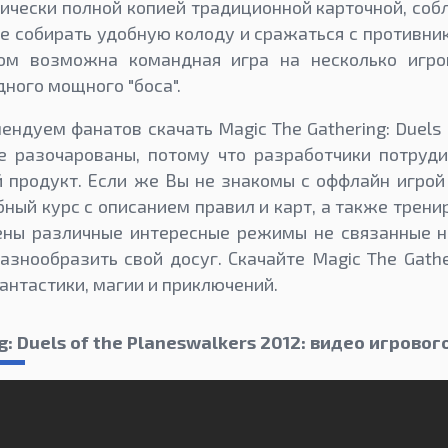
тически полной копией традиционной карточной, соб
е собирать удобную колоду и сражаться с противни
ом возможна командная игра на несколько игро
ного мощного "боса".
ндуем фанатов скачать Magic The Gathering: Duels 
е разочарованы, потому что разработчики потруд
 продукт. Если же Вы не знакомы с оффлайн игрой 
бный курс с описанием правил и карт, а также трени
лены различные интересные режимы не связанные н
разнообразить свой досуг. Скачайте Magic The Gathe
антастики, магии и приключений.
g: Duels of the Planeswalkers 2012: видео игровог