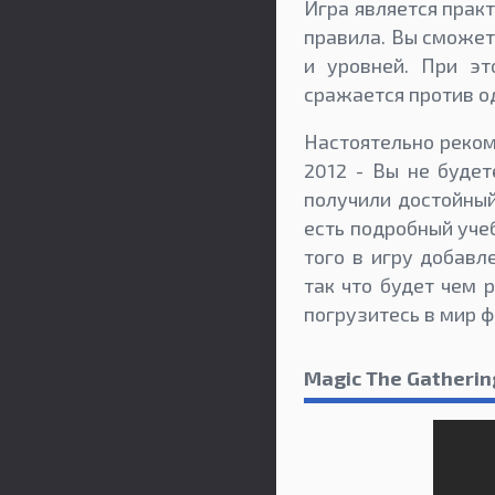
Игра является прак
правила. Вы сможет
и уровней. При эт
сражается против од
Настоятельно рекоме
2012 - Вы не будет
получили достойный
есть подробный уче
того в игру добав
так что будет чем 
погрузитесь в мир ф
Magic The Gatherin