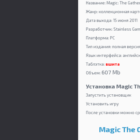
Название: Magic: The Gathe
Жанр: коллекционная карто
Дата выхода: 15 июня 2011
Разработчик: Stainless Gam
Платформа: PC
Тип издания: полная верси
Язык интерфейса: английск
Таблэтка:
вшита
607 Мb
Объем:
Установка Magic Th
Запустить установщик
Установить игру
После установки можно ср
Magic The 