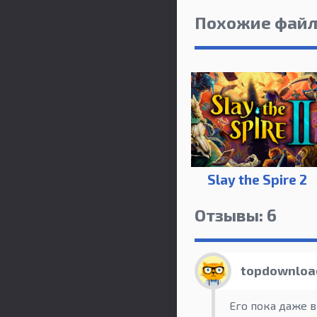
Похожие фай
Slay the Spire 2
Отзывы: 6
topdownloa
Его пока даже в