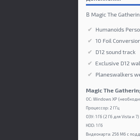
В Magic The Gatheri
Humanoids Person
10 Foil Conversio
D12 sound track
Exclusive D12 wal
Planeswalkers w
Magic The Gatherin
ОС: Windows XP (необходим 
Процессор: 2 ГГц
ОЗУ: 1 Гб (2 Гб для Vista и 7)
HDD: 1 Гб
Видеокарта: 256 Мб с подд