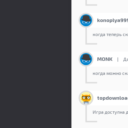
konoplya99
когда теперь с
MONK
|
Дат
когда можно ск
topdownloa
Игра доступна 