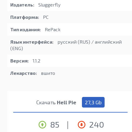
Издатель:
Sluggerfly
Платформа:
PC
Тип издания:
RePack
Язык интерфейса:
русский (RUS) / английский
(ENG)
Версия:
1.1.2
Лекарство:
вшито
Скачать
Hell Pie
27,3 Gb
85
|
240