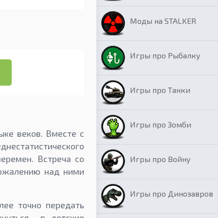
Моды на STALKER
Игры про Рыбалку
Игры про Танки
Игры про Зомби
ыке веков. Вместе с
нестатистического
еремен. Встреча со
Игры про Войну
сожалению над ними
Игры про Динозавров
лее точно передать
унуться в детские