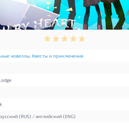
ьные новеллы
,
Квесты и приключения
Lodge
k
русский (RUS) / английский (ENG)