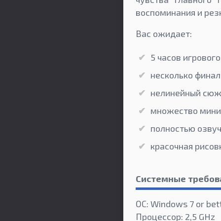
воспоминания и резк
Вас ожидает:
5 часов игровог
несколько финал
нелинейный сюж
множество мини
полностью озву
красочная рисов
Системные требов
ОС: Windows 7 or bet
Процессор: 2,5 GHz