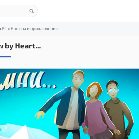
я PC
»
Квесты и приключения
 by Heart...