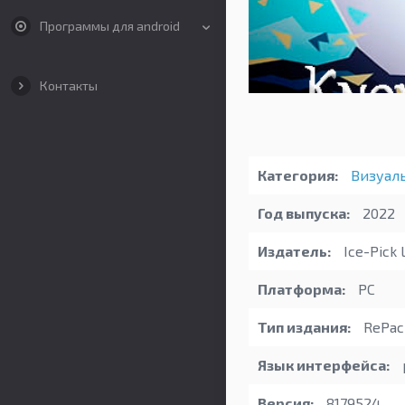
Программы для android
Контакты
Категория:
Визуал
Год выпуска:
2022
Издатель:
Ice-Pick 
Платформа:
PC
Тип издания:
RePac
Язык интерфейса:
Версия:
8179524