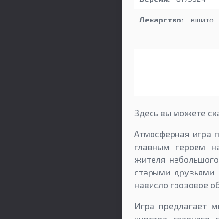
Лекарство:
вшито
Здесь вы можете скач
Атмосферная игра п
главным героем н
жителя небольшого
старыми друзьями 
нависло грозовое об
Игра предлагает м
чувства главного