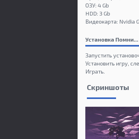
ОЗУ: 4 Gb
HDD: 3 Gb
Видеокарта: Nvidia 
Установка Помни...
Запустить установо
Установить игру, сл
Играть.
Скриншоты