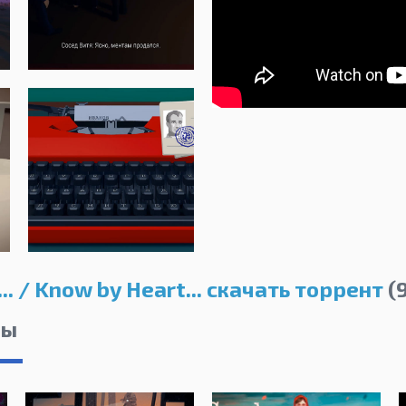
.. / Know by Heart... скачать торрент
(
лы