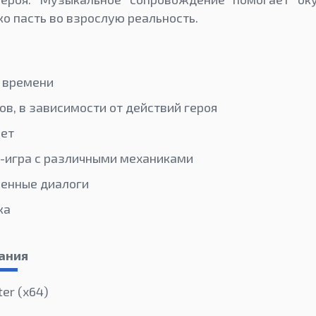
о пасть во взрослую реальность.
о времени
ов, в зависимости от действий героя
ет
-игра с различными механиками
ченные диалоги
ка
ания
ter (х64)