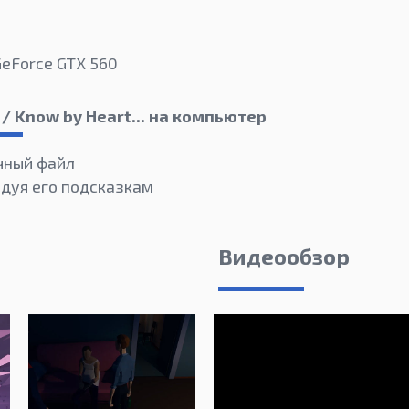
GeForce GTX 560
 / Know by Heart... на компьютер
чный файл
едуя его подсказкам
Видеообзор