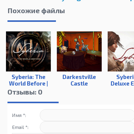
Похожие файлы
Syberia: The
Darkestville
Syberia
World Before |
Castle
Deluxe E
Digital Deluxe
Отзывы: 0
Edition
Имя *:
Email *: