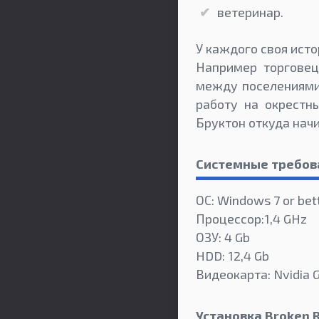
ветеринар.
У каждого своя исто
Например торговец
между поселениями,
работу на окрестн
Бруктон откуда нач
Системные требов
ОС: Windows 7 or bet
Процессор:1,4 GHz
ОЗУ: 4 Gb
HDD: 12,4 Gb
Видеокарта: Nvidia 
Установка Broken 