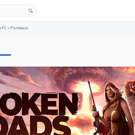
я PC
»
Ролевые