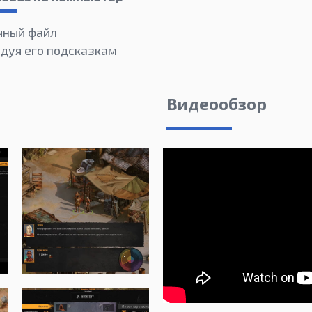
чный файл
едуя его подсказкам
Видеообзор