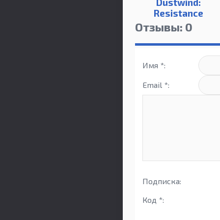
Dustwind:
Resistance
Отзывы: 0
Имя *:
Email *:
Подписка:
Код *: