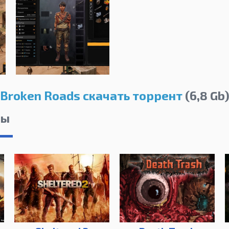
Broken Roads скачать торрент
(6,8 Gb
лы