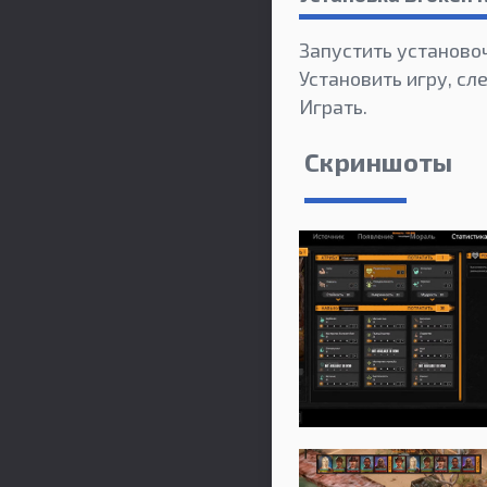
Запустить установо
Установить игру, сл
Играть.
Скриншоты