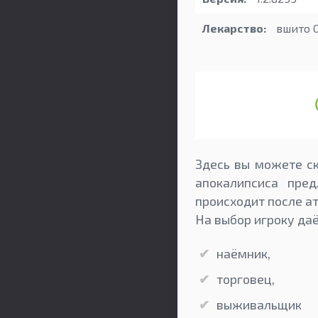
Лекарство:
вшито 
Здесь вы можете ск
апокалипсиса пре
происходит после а
На выбор игроку да
наёмник,
торговец,
выживальщик