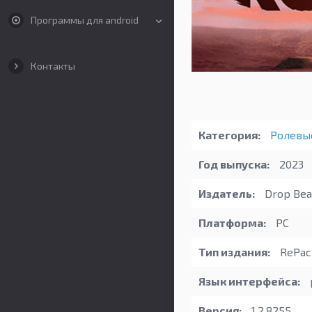
Программы для android
Контакты
Категория:
Ролевы
Год выпуска:
2023
Издатель:
Drop Bea
Платформа:
PC
Тип издания:
RePack
Язык интерфейса:
Версия:
1.2.8255