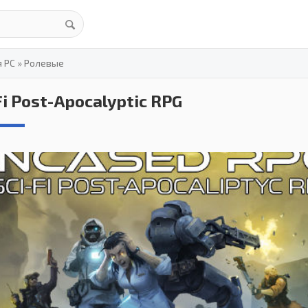
я PC
»
Ролевые
Fi Post-Apocalyptic RPG