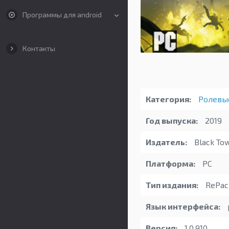
Программы для android
Контакты
Категория:
Ролевы
Год выпуска:
2019
Издатель:
Black To
Платформа:
PC
Тип издания:
RePac
Язык интерфейса:
Версия:
1.0.910