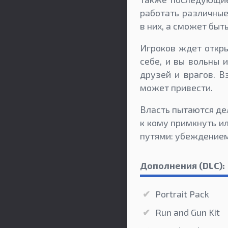
работать различные
в них, а сможет быть
Игроков ждет откр
себе, и вы вольны
друзей и врагов. В
может привести.
Власть пытаются де
к кому примкнуть и
путями: убеждением
Дополнения (DLC):
Portrait Pack
Run and Gun Kit