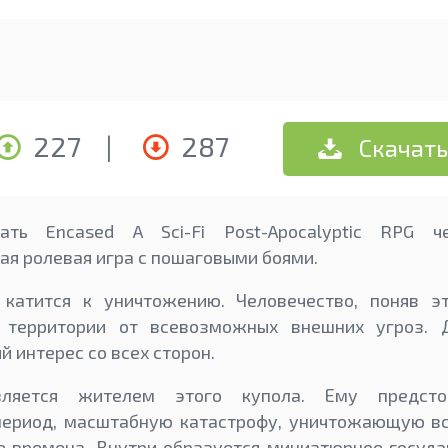
227
|
287
Скачать
ать Encased A Sci-Fi Post-Apocalyptic RPG ч
ая ролевая игра с пошаговыми боями.
катится к уничтожению. Человечество, поняв эт
 территории от всевозможных внешних угроз. Д
 интерес со всех сторон.
вляется жителем этого купола. Ему предст
период, масштабную катастрофу, уничтожающую все
 времена. Внутри образуется миниатюрное государ