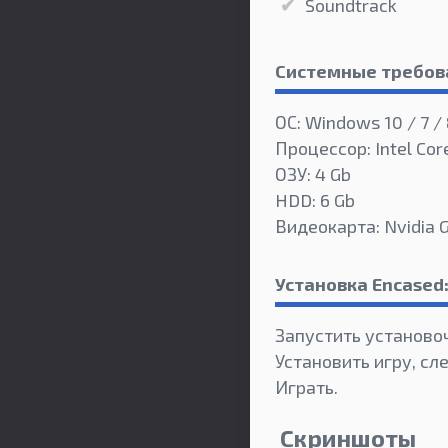
Soundtrack
Системные требов
ОС: Windows 10 / 7 / 
Процессор: Intel Cor
ОЗУ: 4 Gb
HDD: 6 Gb
Видеокарта: Nvidia
Установка Encased:
Запустить установо
Установить игру, сл
Играть.
Скриншоты