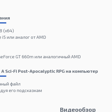
ания
8 (x64)
e i5 или аналог от AMD
 GeForce GT 660m или аналогичный AMD
 A Sci-Fi Post-Apocalyptic RPG на компьютер
чный файл
едуя его подсказкам
Видеообзор