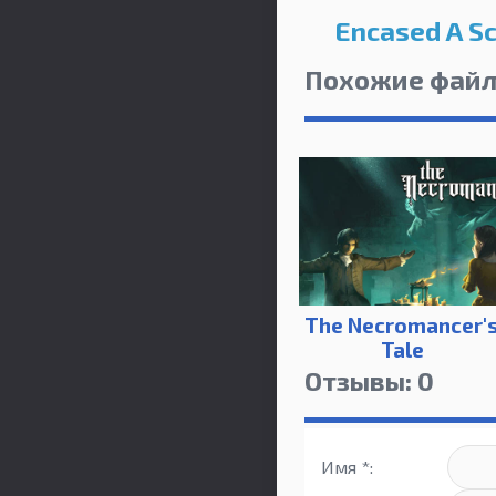
Encased A Sc
Похожие фай
The Necromancer'
Tale
Отзывы: 0
Имя *: