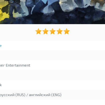
е
wer Entertainment
k
русский (RUS) / английский (ENG)