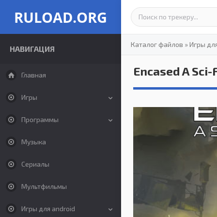
RULOAD.ORG
Каталог файлов
»
Игры дл
НАВИГАЦИЯ
Encased A Sci-
Главная
Игры
Программы
Музыка
Сериалы
Мультфильмы
Игры для android