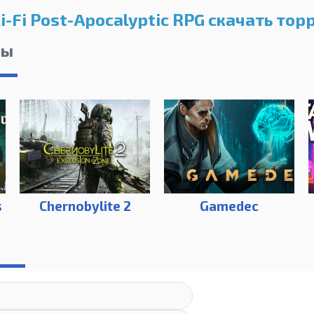
i-Fi Post-Apocalyptic RPG скачать тор
лы
s
Chernobylite 2
Gamedec