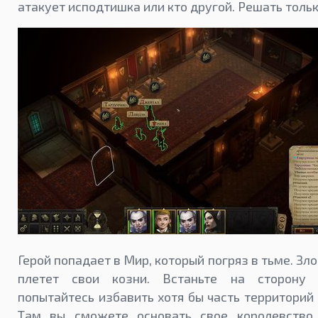
атакует исподтишка или кто другой. Решать тольк
Герой попадает в Мир, который погряз в тьме. Зл
плетет свои козни. Встаньте на сторону
попытайтесь избавить хотя бы часть территорий 
Там вы сможете основать свое королевство,