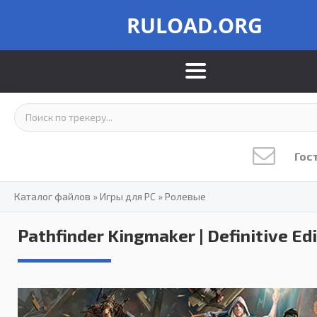
RULOAD.ORG
Гос
Каталог файлов
»
Игры для PC
»
Ролевые
Pathfinder Kingmaker | Definitive Ed