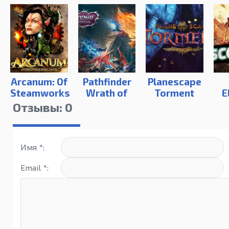
Arcanum: Of
Pathfinder
Planescape
Steamworks
Wrath of
Torment
E
and Magick
the
Enhanced
T
Отзывы: 0
Obscura
Righteous
Edition
Имя *:
Email *: