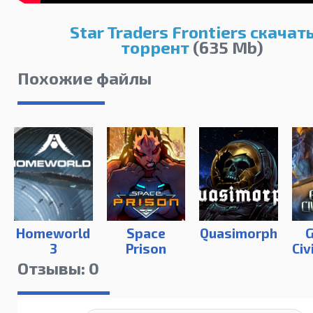
Star Traders Frontiers скачат
торрент
(635 Mb)
Похожие файлы
Homeworld
Space
Quasimorph
G
3
Prison
Civ
Отзывы: 0