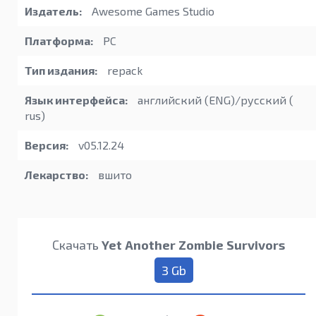
Издатель:
Awesome Games Studio
Платформа:
PC
Тип издания:
repack
Язык интерфейса:
английский (ENG)/русский (
rus)
Версия:
v05.12.24
Лекарство:
вшито
Скачать
Yet Another Zombie Survivors
3 Gb