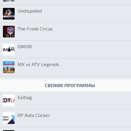
Undisputed
The Freak Circus
OMORI
MX vs ATV Legends
СВЕЖИЕ ПРОГРАММЫ
Exitlag
OP Auto Clicker