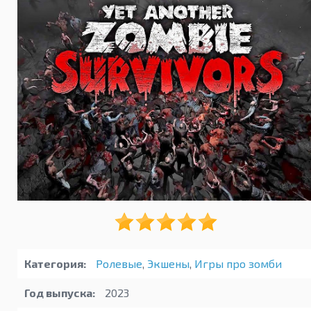
Категория:
Ролевые
,
Экшены
,
Игры про зомби
Год выпуска:
2023