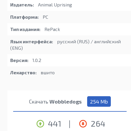
Издатель:
Animal Uprising
Платформа:
PC
Тип издания:
RePack
Язык интерфейса:
русский (RUS) / английский
(ENG)
Версия:
1.0.2
Лекарство:
вшито
Скачать
Wobbledogs
254 Mb
441
|
264