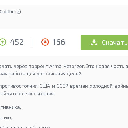
Goldberg)
452
|
166
Скачать
чать через торрент Arma Reforger. Это новая часть 
ая работа для достижения целей.
противостояния США и СССР времен холодной войны
ройдите все испытания.
тивника,
рсию,
обо важные объекты,