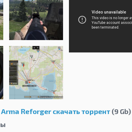
Arma Reforger скачать торрент
(9 Gb)
лы