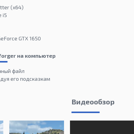
tter (х64)
 i5
GeForce GTX 1650
forger на компьютер
чный файл
едуя его подсказкам
Видеообзор