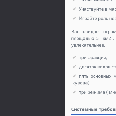
Участвуйте в ма
Играйте роль не
Вас ожидает огром
площадью 51 км2 .
увлекательнее.
три фракции,
десяток видов с
пять основных 
кузова),
три режима ( мн
Системные требов