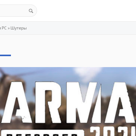
я PC
»
Шутеры