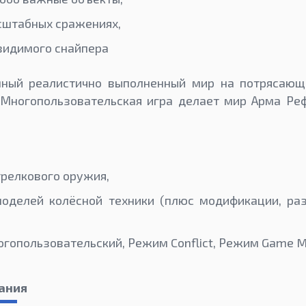
сштабных сражениях,
видимого снайпера
ный реалистично выполненный мир на потрясающ
 Многопользовательская игра делает мир Арма Реф
трелкового оружия,
моделей колёсной техники (плюс модификации, р
огопользовательский, Режим Conflict, Режим Game M
ания