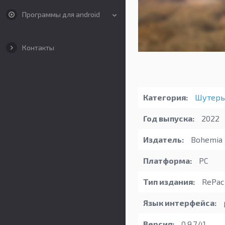
Программы для android
Контакты
Категория:
Шутер
Год выпуска:
2022
Издатель:
Bohemia I
Платформа:
PC
Тип издания:
RePac
Язык интерфейса:
Версия:
0.9.7.41