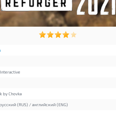
ы
nteractive
k by Chovka
русский (RUS) / английский (ENG)