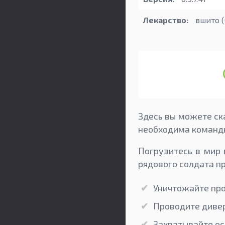
Лекарство:
вшито (
Здесь вы можете ска
необходима командн
Погрузитесь в мир 
рядового солдата п
Уничтожайте про
Проводите диве
Захватывайте ос