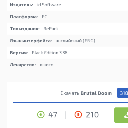
Издатель:
id Software
Платформа:
PC
Тип издания:
RePack
Язык интерфейса:
английский (ENG)
Версия:
Black Edition 3.36
Лекарство:
вшито
Скачать
Brutal Doom
31
47
|
210