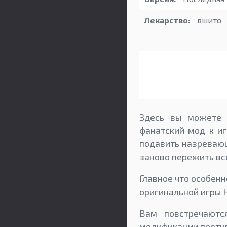
Лекарство:
вшито
Здесь вы можете с
фанатский мод к иг
подавить назреваю
заново пережить все
Главное что особенн
оригинальной игры Ha
Вам повстречаютс
модификации проти