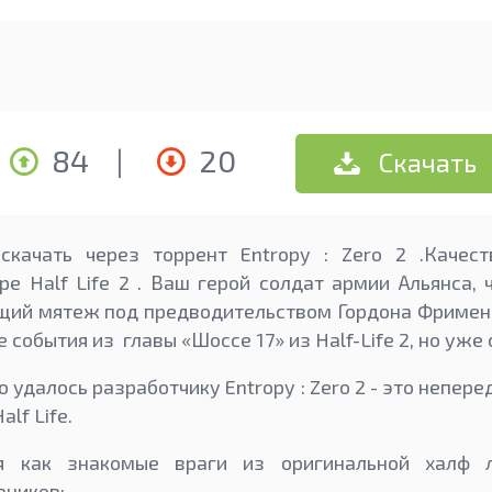
84
|
20
Скачать
качать через торрент Entropy : Zero 2 .Качес
ре Half Life 2 . Ваш герой солдат армии Альянса, 
щий мятеж под предводительством Гордона Фримена
 события из главы «Шоссе 17» из Half-Life 2, но уже 
о удалось разработчику Entropy : Zero 2 - это непе
lf Life.
я как знакомые враги из оригинальной халф 
вников: