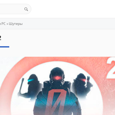
я PC
»
Шутеры
2