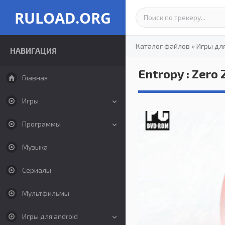
RULOAD.ORG
Каталог файлов
»
Игры дл
НАВИГАЦИЯ
Entropy : Zero 
Главная
Игры
Программы
Музыка
Сериалы
Мультфильмы
Игры для android