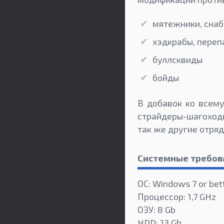
мятежники, сна
хэдкрабы, пере
буллсквиды
бойды
В добавок ко всему
страйдеры-шагоход
так же другие отр
Системные требов
ОС: Windows 7 or bet
Процессор: 1,7 GHz
ОЗУ: 8 Gb
HDD: 13 Gb