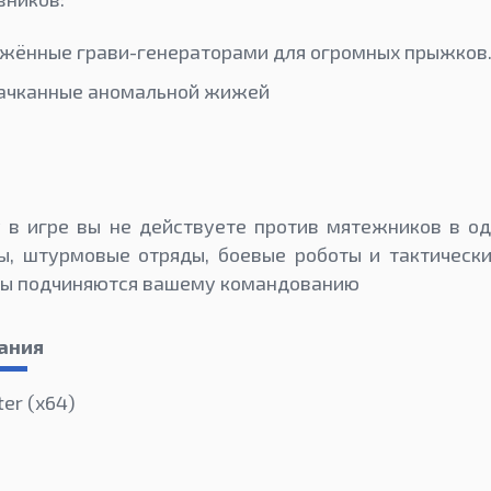
бжённые грави-генераторами для огромных прыжков
пачканные аномальной жижей
 в игре вы не действуете против мятежников в од
ы, штурмовые отряды, боевые роботы и тактически
яды подчиняются вашему командованию
ания
ter (х64)