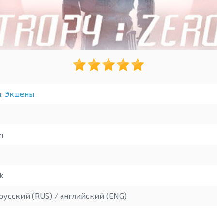
ы
,
Экшены
n
k
русский (RUS) / английский (ENG)