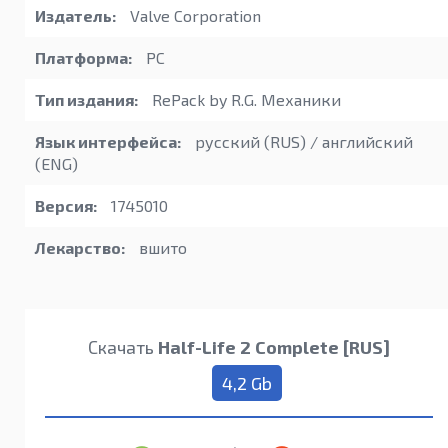
Издатель:
Valve Corporation
Платформа:
PC
Тип издания:
RePack by R.G. Механики
Язык интерфейса:
русский (RUS) / английский
(ENG)
Версия:
1745010
Лекарство:
вшито
Скачать
Half-Life 2 Complete [RUS]
4,2 Gb