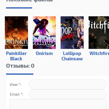
Painkiller
Onirism
Lollipop
Witchfir
Black
Chainsaw
Edition
Отзывы: 0
Имя *:
Email *: