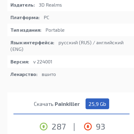
Издатель:
3D Realms
Платформа:
PC
Тип издания:
Portable
Язык интерфейса:
русский (RUS) / английский
(ENG)
Версия:
v 224001
Лекарство:
вшито
Скачать
Painkiller
25,9 Gb
287
|
93