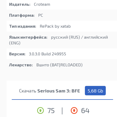
Издатель:
Croteam
Платформа:
PC
Тип издания:
RePack by xatab
Язык интерфейса:
русский (RUS) / английский
(ENG)
Версия:
3.0.3.0 Build 249955
Лекарство:
Вшито (BAT|RELOADED)
Скачать
Serious Sam 3: BFE
5,68 Gb
75
|
64