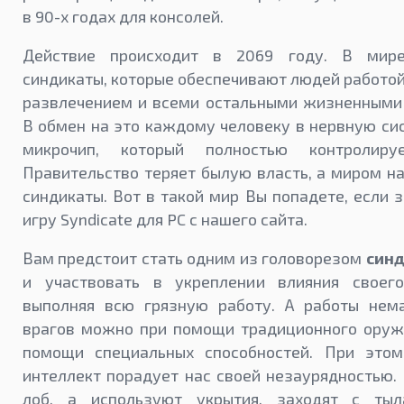
в 90-х годах для консолей.
Действие происходит в 2069 году. В мире
синдикаты, которые обеспечивают людей работой
развлечением и всеми остальными жизненными 
В обмен на это каждому человеку в нервную с
микрочип, который полностью контролир
Правительство теряет былую власть, а миром н
синдикаты. Вот в такой мир Вы попадете, если з
игру Syndicate для PC с нашего сайта.
Вам предстоит стать одним из головорезом
синд
и участвовать в укреплении влияния своего
выполняя всю грязную работу. А работы нема
врагов можно при помощи традиционного оружи
помощи специальных способностей. При это
интеллект порадует нас своей незаурядностью. 
лоб, а используют укрытия, заходят с ты