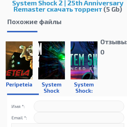
System Shock 2 | 25th Anniversary
Remaster скачать торрент
(5 Gb)
Похожие файлы
Отзывы
0
Peripeteia
System
System
Shock
Shock:
2023
Enhanced
Edition
Имя *:
Email *: