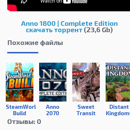
Anno 1800 | Complete Edition
скачать торрент
(23,6 Gb)
Похожие файлы
SteamWorld
Anno
Sweet
Distant
Build
2070
Transit
Kingdom
Отзывы: 0