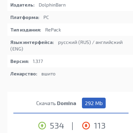
Издатель:
DolphinBarn
Платформа:
PC
Тип издания:
RePack
Язык интерфейса:
русский (RUS) / английский
(ENG)
Версия:
1.3.17
Лекарство:
вшито
Скачать
Domina
292 Mb
534
|
113