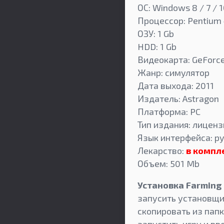
ОС: Windows 8 / 7 / 1
Процессор: Pentium 4
ОЗУ: 1 Gb
HDD: 1 Gb
Видеокарта: GeForce
Жанр: симулятор
Дата выхода: 2011
Издатель: Astragon
Платформа: PC
Тип издания: лицензи
Язык интерфейса: ру
Лекарство:
в компл
Объем: 501 Mb
Установка Farming 
запусить установщ
скопировать из папк
запустить игру и 