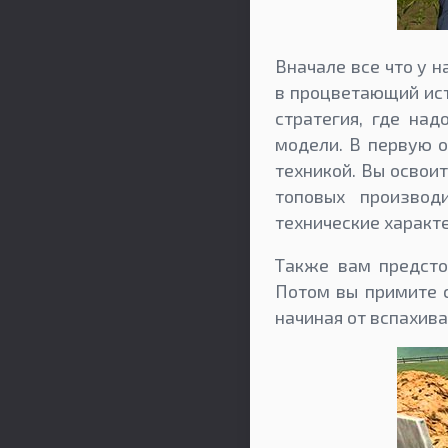
Вначале все что у н
в процветающий ист
стратегия, где на
модели. В первую о
техникой. Вы освои
топовых производ
технические характ
Также вам предсто
Потом вы примите с
начиная от вспахива