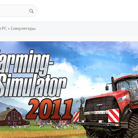
я PC
»
Симуляторы