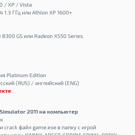
0 / XP / Vista
 1.3 ГГц или Athlon XP 1600+
 8300 GS или Radeon X550 Series
я Platinum Edition
сский (RUS) / английский (ENG)
екте
Simulator 2011 на компьютер
ик
и crack файл game.exe в папку с игрой
ввести ключ JFMWX-ARCFP-CDPPM-FDWJ4-QPD8L