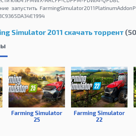
ние запустить FarmingSimulator2011PlatinumAddonP
ч 3C9365DA34E1994
ng Simulator 2011 скачать торрент
(50
лы
Farming Simulator
Farming Simulator
25
22