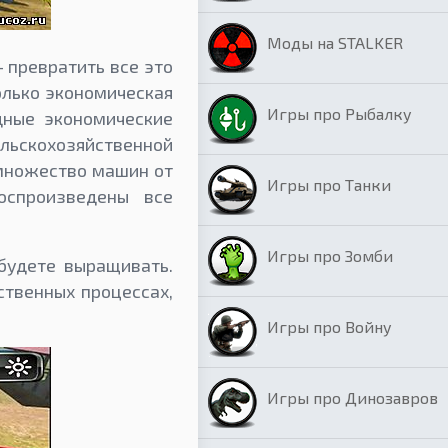
Моды на STALKER
— превратить все это
олько экономическая
Игры про Рыбалку
дные экономические
ельскохозяйственной
 множество машин от
Игры про Танки
оспроизведены все
Игры про Зомби
будете выращивать.
ственных процессах,
Игры про Войну
Игры про Динозавров