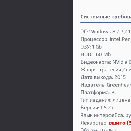
Системные требов
ОС: Windows 8 / 7 / 1
Процессор: Intel Pen
ОЗУ: 1 Gb
HDD: 160 Mb
Видеокарта: NVidia 
Жанр: стратегия / с
Дата выхода: 2015
Издатель: Greenhea
Платформа: PC
Тип издания: лиценз
Версия: 1.5.27
Язык интерфейса: ру
Лекарство:
вшито (
Объем: 107 Mb