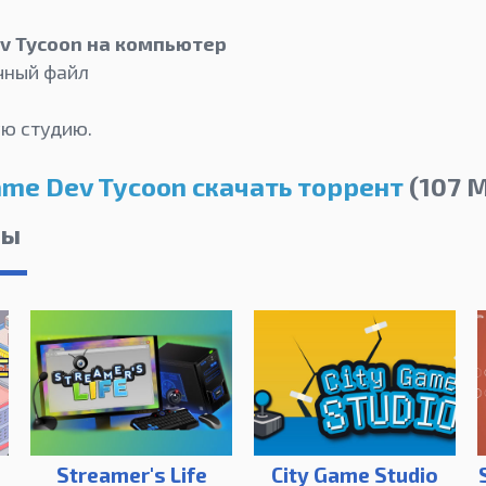
v Tycoon на компьютер
чный файл
ю студию.
me Dev Tycoon скачать торрент
(107 
лы
Streamer's Life
City Game Studio