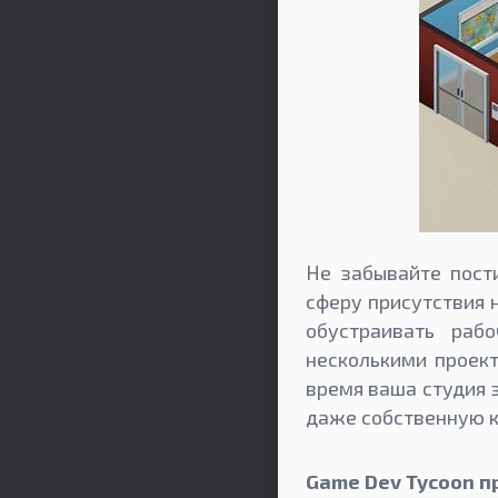
Не забывайте пост
сферу присутствия 
обустраивать раб
несколькими проект
время ваша студия 
даже собственную ко
Game Dev Tycoon п