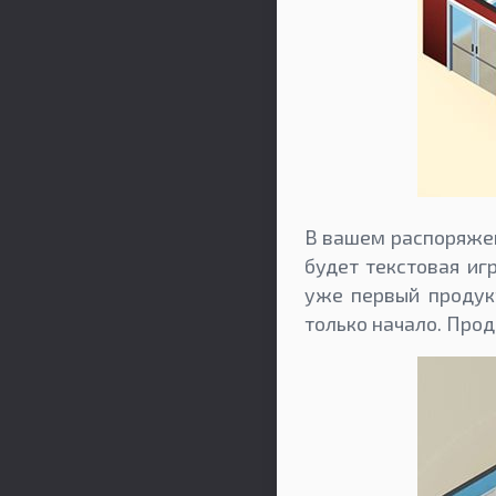
В вашем распоряжен
будет текстовая иг
уже первый продукт
только начало. Про