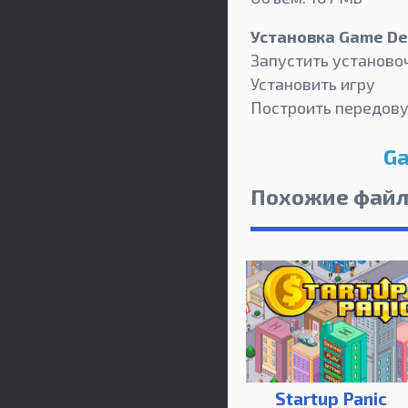
Установка Game De
Запустить установо
Установить игру
Построить передову
Ga
Похожие фай
Startup Panic