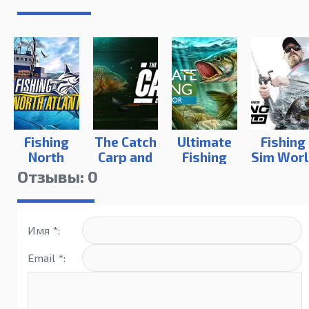
Fishing
The Catch
Ultimate
Fishing
North
Carp and
Fishing
Sim Worl
Atlantic
Coarse
Simulator
Deluxe
Отзывы: 0
(1.4.1.398)
Edition
Имя *:
Email *: