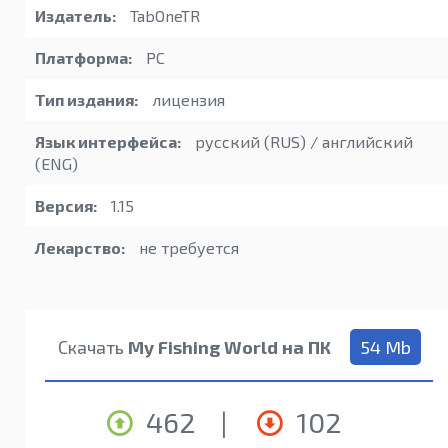
Издатель:
TabOneTR
Платформа:
PC
Тип издания:
лицензия
Язык интерфейса:
русский (RUS) / английский
(ENG)
Версия:
1.15
Лекарство:
не требуется
Скачать
My Fishing World на ПК
54 Mb
462
|
102