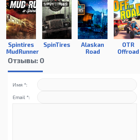
Spintires
SpinTires
Alaskan
OTR
MudRunner
Road
Offroad
Truckers
Car
Отзывы: 0
Driving н
ПК
Имя *:
Email *: