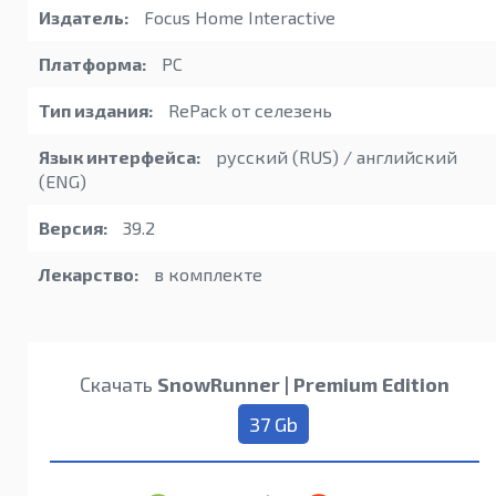
Издатель:
Focus Home Interactive
Платформа:
PC
Тип издания:
RePack от селезень
Язык интерфейса:
русский (RUS) / английский
(ENG)
Версия:
39.2
Лекарство:
в комплекте
Скачать
SnowRunner | Premium Edition
37 Gb