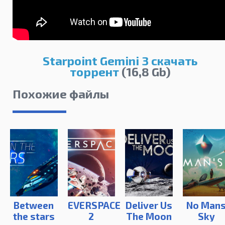
Starpoint Gemini 3 скачать
торрент
(16,8 Gb)
Похожие файлы
Between
EVERSPACE
Deliver Us
No Man
the stars
2
The Moon
Sky