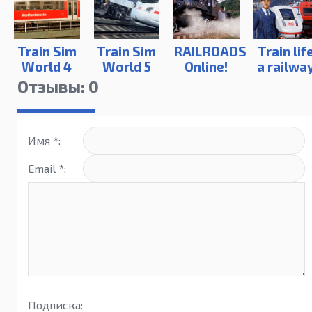
Train Sim
Train Sim
RAILROADS
Train lif
World 4
World 5
Online!
a railwa
simulato
Отзывы: 0
Имя *:
Email *:
Подписка: