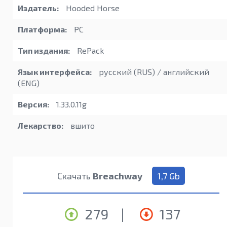
Издатель:
Hooded Horse
Платформа:
PC
Тип издания:
RePack
Язык интерфейса:
русский (RUS) / английский
(ENG)
Версия:
1.33.0.11g
Лекарство:
вшито
Скачать
Breachway
1,7 Gb
279
|
137