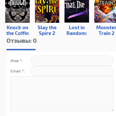
Knock on
Slay the
Lost in
Monste
the Coffin
Spire 2
Random:
Train 2
Lid
The
Отзывы: 0
Eternal
Die
Имя *:
Email *: