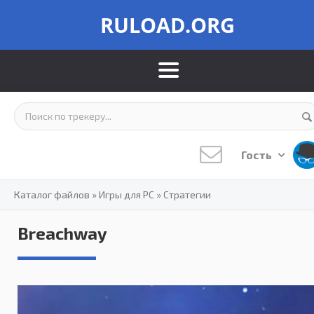
RULOAD.ORG
Гость
Каталог файлов
»
Игры для PC
»
Стратегии
Breachway