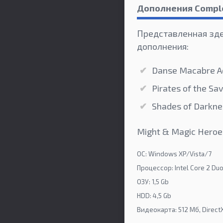
Дополнения Comple
Представленная здес
дополнения:
Danse Macabre A
Pirates of the Sa
Shades of Darkne
Might & Magic Heroe
ОС: Windows XP/Vista/7
Процессор: Intel Core 2 Du
ОЗУ: 1,5 Gb
HDD: 4,5 Gb
Видеокарта: 512 Мб, DirectX