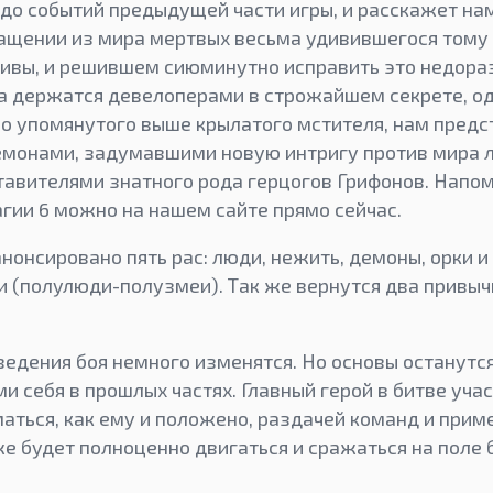
т до событий предыдущей части игры, и расскажет н
ращении из мира мертвых весьма удивившегося тому ф
живы, и решившем сиюминутно исправить это недора
 держатся девелоперами в строжайшем секрете, од
мо упомянутого выше крылатого мстителя, нам предс
демонами, задумавшими новую интригу против мира 
тавителями знатного рода герцогов Грифонов. Напом
агии 6 можно на нашем сайте прямо сейчас.
анонсировано пять рас: люди, нежить, демоны, орки 
и (полулюди-полузмеи). Так же вернутся два привыч
 ведения боя немного изменятся. Но основы останут
 себя в прошлых частях. Главный герой в битве уча
маться, как ему и положено, раздачей команд и при
е будет полноценно двигаться и сражаться на поле б