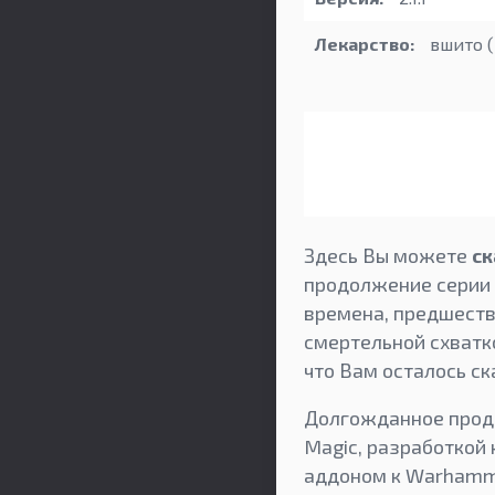
Лекарство:
вшито (
Здесь Вы можете
ск
продолжение серии 
времена, предшеств
смертельной схватк
что Вам осталось ск
Долгожданное продо
Magic, разработкой
аддоном к Warhamme