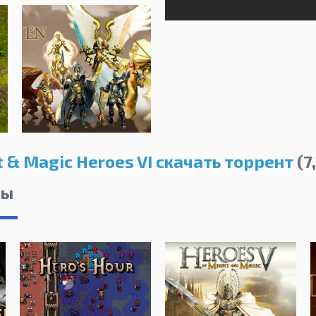
 & Magic Heroes VI скачать торрент
(7,
лы