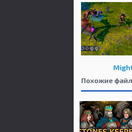
Might
Похожие фай