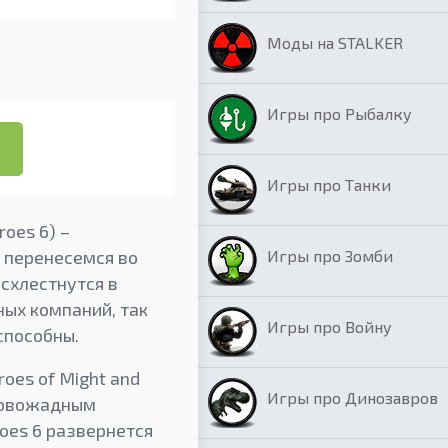
Моды на STALKER
Игры про Рыбалку
Игры про Танки
roes 6) –
Игры про Зомби
 перенесемся во
схлестнутся в
ных компаний, так
Игры про Войну
 способны.
es of Might and
Игры про Динозавров
кровожадным
oes 6 развернется