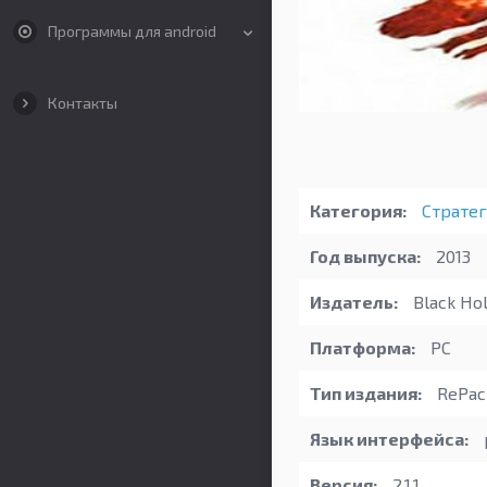
Программы для android
Контакты
Категория:
Страте
Год выпуска:
2013
Издатель:
Black Hol
Платформа:
PC
Тип издания:
RePack
Язык интерфейса:
Версия:
2.1.1