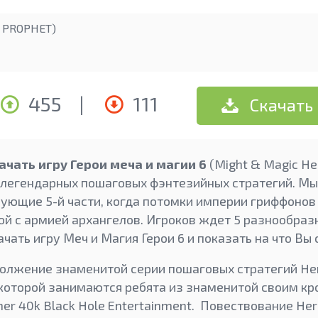
 PROPHET)
455
|
111
Скачать
ачать игру Герои меча и магии 6
(Might & Magic He
легендарных пошаговых фэнтезийных стратегий. Мы
ующие 5-й части, когда потомки империи гриффонов 
ой с армией архангелов. Игроков ждет 5 разнообраз
ачать игру Меч и Магия Герои 6 и показать на что Вы
лжение знаменитой серии пошаговых стратегий Hero
 которой занимаются ребята из знаменитой своим 
r 40k Black Hole Entertainment. Повествование Her