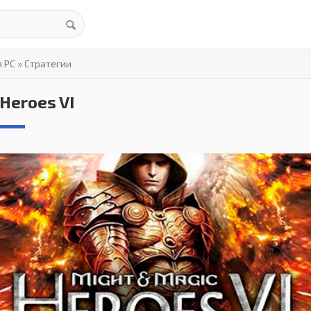
я PC
»
Стратегии
Heroes VI