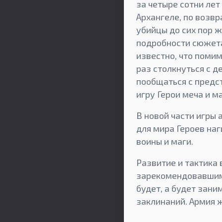
за четыре сотни ле
Архангеле, по возв
убийцы до сих пор 
подробности сюжета
известно, что поми
раз столкнуться с 
пообщаться с предс
игру Герои меча и м
В новой части игры 
для мира Героев наг
воины и маги.
Развитие и тактика
зарекомендовавшими
будет, а будет зани
заклинаний. Армия ж