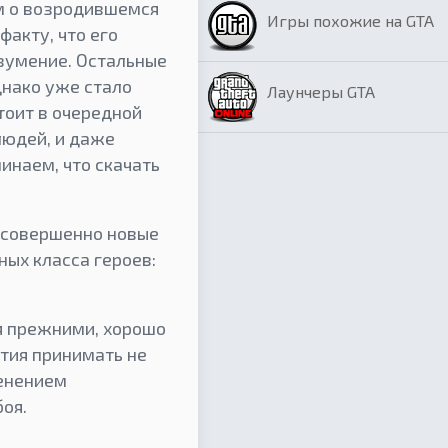
ам о возродившемся
Игры похожие на GTA
акту, что его
зумение. Остальные
нако уже стало
Лаунчеры GTA
тоит в очередной
людей, и даже
инаем, что скачать
и совершенно новые
ных класса героев:
ся прежними, хорошо
стия принимать не
менением
оя.