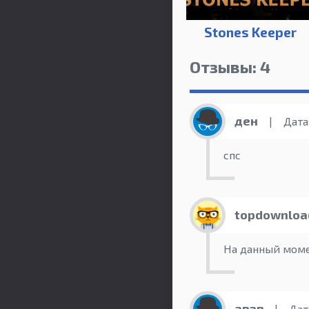
Stones Keeper
Отзывы: 4
ден
|
Дата:
спс
topdownloa
На данный моме
авав
|
Дата