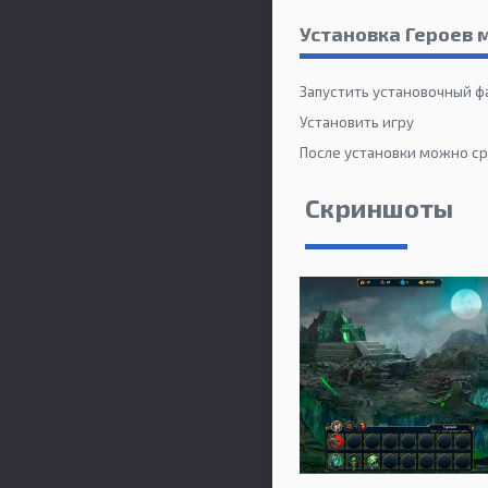
Установка Героев 
Запустить установочный ф
Установить игру
После установки можно сра
Скриншоты