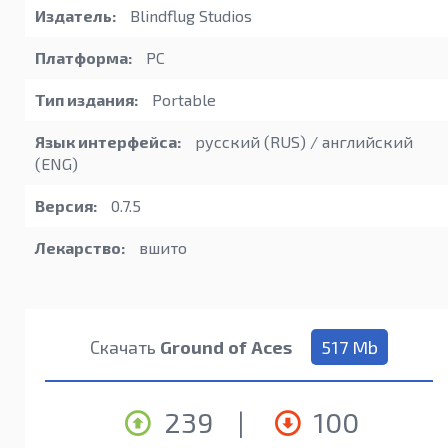
Издатель:
Blindflug Studios
Платформа:
PC
Тип издания:
Portable
Язык интерфейса:
русский (RUS) / английский
(ENG)
Версия:
0.7.5
Лекарство:
вшито
Скачать
Ground of Aces
517 Mb
239
|
100