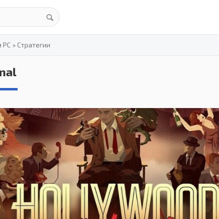
я PC
»
Стратегии
mal