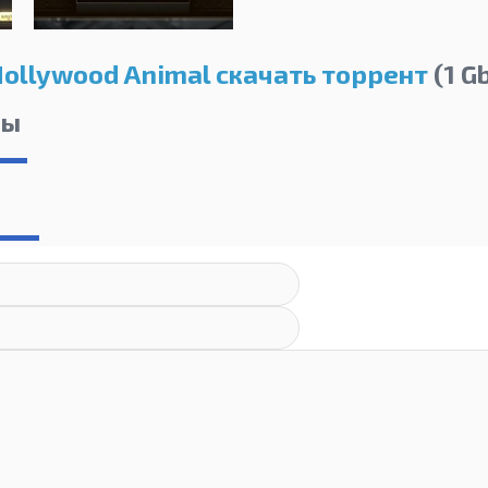
ollywood Animal скачать торрент
(1 G
лы