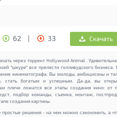
62
|
33
Скачать
ачать через торрент Hollywood Animal . Удивительна
воей "шкуре" все прелести голливудского бизнеса. 
ение кинематографа. Вы молоды, амбициозны и та
р, стать богатым и успешным. Да-да, вы откры
ши плечи ложатся все этапы создания кино: от 
редст, подбор команды, съемка, монтаж, постпро
тапе создания картины.
е простые решения - на чем можно сэкономить, а ч