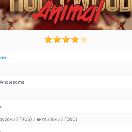
гии
Wholesome
k
русский (RUS) / английский (ENG)
G