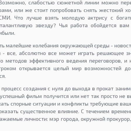
Возможно, слабостью сюжетной линии можно пер
ами, или же стоит попробовать снять жестокий хо
 СМИ. Что лучше взять молодую актрису с богат
 талантливую звезду? Чья работа обойдется вам
ибыли.
ь малейшие колебания окружающей среды - новостн
я - все, абсолютно все может играть решающее з
о методов эффективного ведения переговоров, и н
гроком открывается целый мир возможностей до
ся.
процесс создания с нуля до выхода в прокат занима
 успешный фильм получится или нет так просто не в
кать спорные ситуации и конфликты требующие ваше
казать существенное влияние. С течением времен
ажаемые личности: мэр города, окружной прокурор,