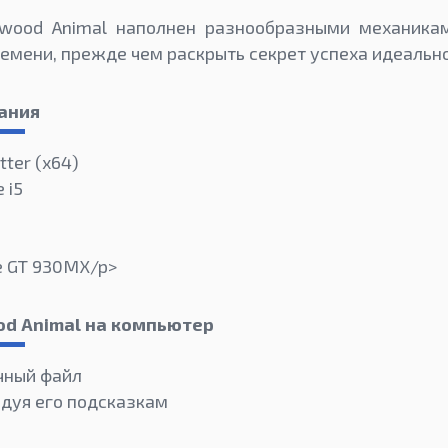
ywood Animal наполнен разнообразными механика
емени, прежде чем раскрыть секрет успеха идеально
ания
tter (х64)
 i5
e GT 930MX/p>
od Animal на компьютер
чный файл
едуя его подсказкам