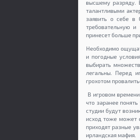
высшему разряду. 
талантливыми актер
заявить о себе в
требовательную и
принесет больше пр
Необходимо ощущат
и погодные услови
выбирать множеств
легальны. Перед и
грохотом провалить
В игровом времени 
что заранее понять
студии будут возни
исход тоже может о
приходят разные ув
ирландская мафия.