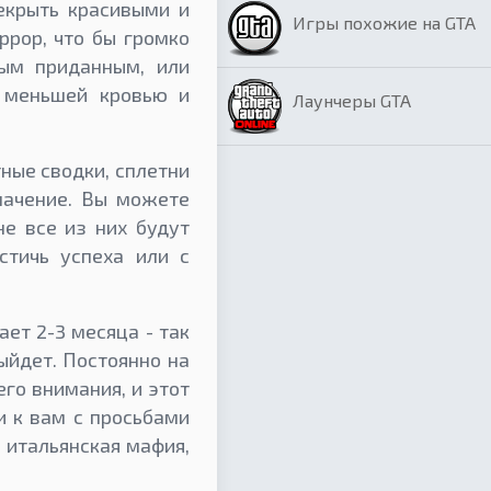
екрыть красивыми и
Игры похожие на GTA
ррор, что бы громко
ым приданным, или
 меньшей кровью и
Лаунчеры GTA
ые сводки, сплетни
начение. Вы можете
е все из них будут
стичь успеха или с
ет 2-3 месяца - так
ыйдет. Постоянно на
го внимания, и этот
и к вам с просьбами
 итальянская мафия,