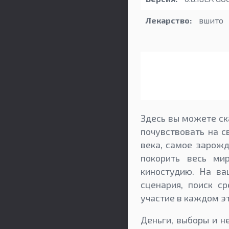
Лекарство:
вшито
Здесь вы можете ск
почувствовать на с
века, самое зарожд
покорить весь ми
киностудию. На ва
сценария, поиск с
участие в каждом э
Деньги, выборы и н