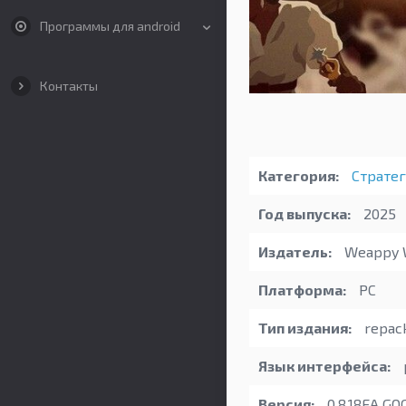
Программы для android
Контакты
Категория:
Страте
Год выпуска:
2025
Издатель:
Weappy 
Платформа:
PC
Тип издания:
repac
Язык интерфейса:
Версия:
0.8.18EA GO