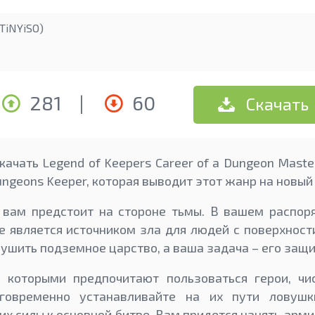
TiNYiSO)
281
|
60
Скачать
ачать Legend of Keepers Career of a Dungeon Maste
ungeons Keeper, которая выводит этот жанр на новый
ь вам предстоит на стороне тьмы. В вашем распор
е является источником зла для людей с поверхност
рушить подземное царство, а ваша задача – его защи
 которыми предпочитают пользоваться герои, чи
аговременно устанавливайте на их пути ловушк
их силы к основной битве. Вам придется нанять арм