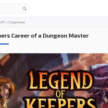
я PC
»
Стратегии
ers Career of a Dungeon Master