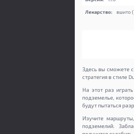
Лекарство:
вшито (
Здесь вы сможете ск
стратегия в стиле D
На этот раз играт
подземелье, которо
будут пытаться раз
Изучите маршруты,
подземелий. Забл
получится ослабить 