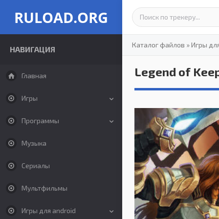
RULOAD.ORG
Каталог файлов
»
Игры дл
НАВИГАЦИЯ
Legend of Keep
Главная
Игры
Программы
Музыка
Сериалы
Мультфильмы
Игры для android