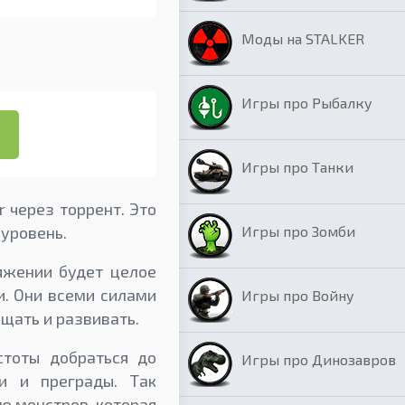
Моды на STALKER
Игры про Рыбалку
Игры про Танки
r через торрент. Это
Игры про Зомби
 уровень.
яжении будет целое
и. Они всеми силами
Игры про Войну
щать и развивать.
стоты добраться до
Игры про Динозавров
и и преграды. Так
ию монстров, которая