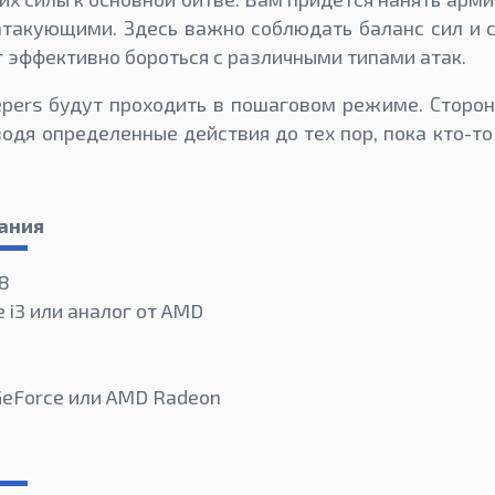
атакующими. Здесь важно соблюдать баланс сил и 
г эффективно бороться с различными типами атак.
epers будут проходить в пошаговом режиме. Сторо
водя определенные действия до тех пор, пока кто-то
ания
 8
e i3 или аналог от AMD
GeForce или AMD Radeon