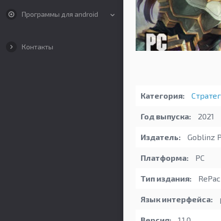
Программы для android
Контакты
Категория:
Страте
Год выпуска:
2021
Издатель:
Goblinz P
Платформа:
PC
Тип издания:
RePack
Язык интерфейса:
Версия:
1.1.0