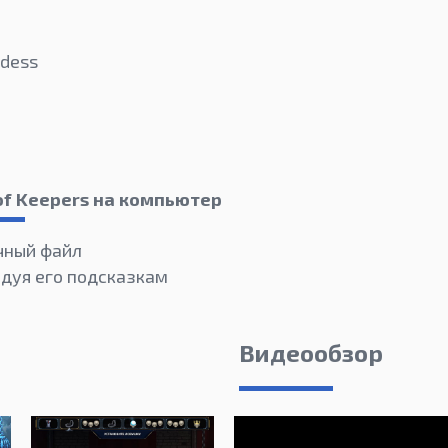
ddess
of Keepers на компьютер
чный файл
едуя его подсказкам
Видеообзор