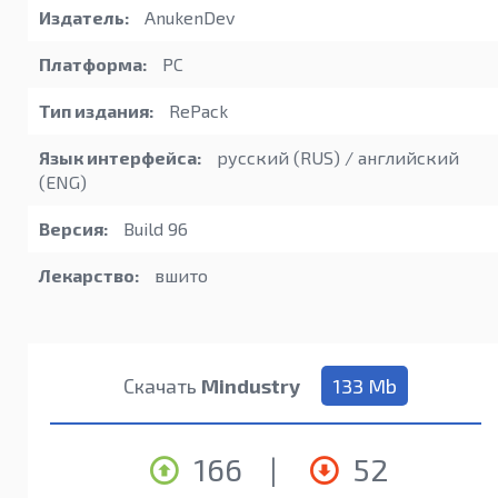
Издатель:
AnukenDev
Платформа:
PC
Тип издания:
RePack
Язык интерфейса:
русский (RUS) / английский
(ENG)
Версия:
Build 96
Лекарство:
вшито
Скачать
Mindustry
133 Mb
166
|
52