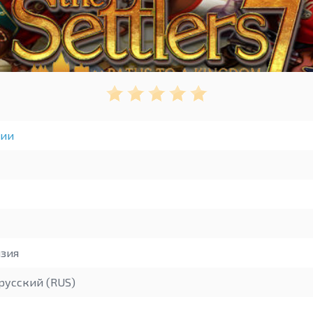
гии
зия
русский (RUS)