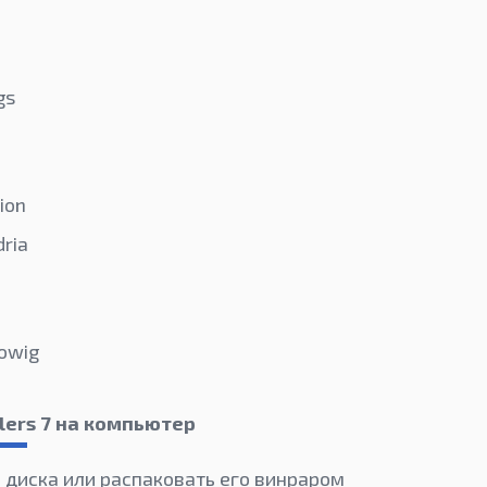
gs
lion
ria
dowig
lers 7 на компьютер
 диска или распаковать его винраром