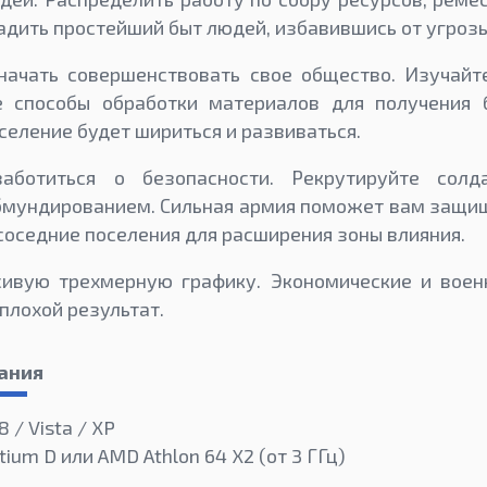
адить простейший быт людей, избавившись от угрозы
начать совершенствовать свое общество. Изучайт
 способы обработки материалов для получения 
селение будет шириться и развиваться.
аботиться о безопасности. Рекрутируйте солд
бмундированием. Сильная армия поможет вам защи
 соседние поселения для расширения зоны влияния.
сивую трехмерную графику. Экономические и вое
плохой результат.
ания
8 / Vista / XP
tium D или AMD Athlon 64 X2 (от 3 ГГц)