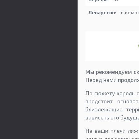
Лекарство:
в комп
Мы рекомендуем ска
Перед нами продолж
По сюжету король о
предстоит основа
близлежащие терри
зависеть его будуща
На ваши плечи ляж
жилье для своих лю