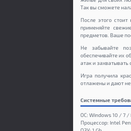
Так вы сможете нал
После этого стоит 
применяйте свежие
предметов. Ваше по
Не забывайте поз
обеспечивайте их о
атак и захватывать
Игра получила кра
отлажены и дают не
Системные требов
ОС: Windows 10 / 7 / 
Процессор: Intel Pen
ОЗУ: 1 Gb