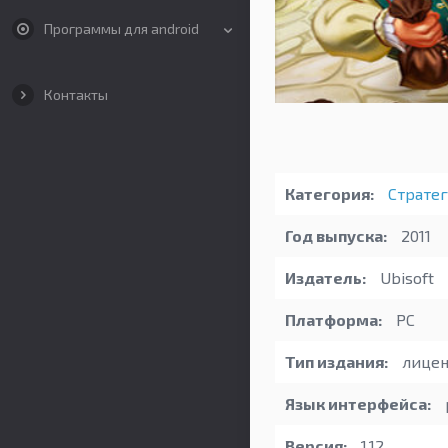
Программы для android
Контакты
Категория:
Страте
Год выпуска:
2011
Издатель:
Ubisoft
Платформа:
PC
Тип издания:
лицен
Язык интерфейса:
Версия:
1.12