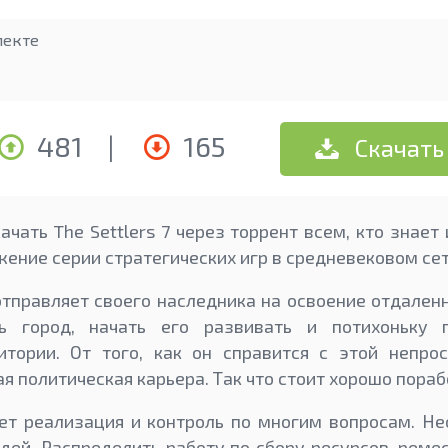
лекте
481
|
165
Скачать
чать The Settlers 7 через торрент всем, кто знает 
ение серии стратегических игр в средневековом сет
тправляет своего наследника на освоение отдален
ть город, начать его развивать и потихоньку 
тории. От того, как он справится с этой непрос
я политическая карьера. Так что стоит хорошо пораб
ет реализация и контроль по многим вопросам. Не
дей. Распределить работу по сбору ресурсов, ремес