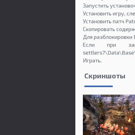
Запустить установо
Установить игру, сл
Установить патч Pat
Скопировать содержи
Для разблокировки
Если при за
settlers7\Data\Base
Играть.
Скриншоты