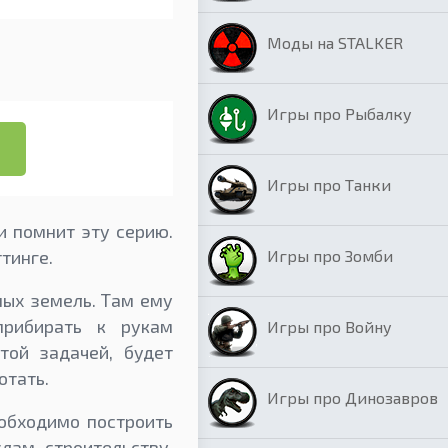
Моды на STALKER
Игры про Рыбалку
Игры про Танки
и помнит эту серию.
Игры про Зомби
тинге.
ных земель. Там ему
прибирать к рукам
Игры про Войну
той задачей, будет
отать.
Игры про Динозавров
обходимо построить
лам, строительству.