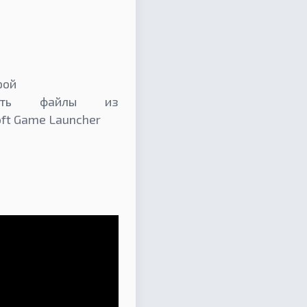
рой
ать файлы из
oft Game Launcher