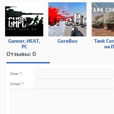
Gunner, HEAT,
GoreBox
Tank Co
PC
на 
Отзывы: 0
Имя *:
Email *: