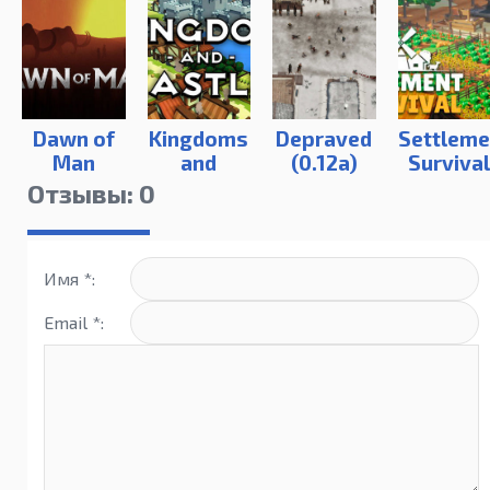
Dawn of
Kingdoms
Depraved
Settleme
Man
and
(0.12а)
Surviva
Castles
Отзывы: 0
Имя *:
Email *: