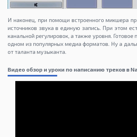
И наконец, при помощи встроенного микшера пр
источников звука в единую запись. При этом ес
канальной регулировок, а также уровня. Готовое
одном из популярных медиа форматов. Ну а даль
от таланта музыканта.
Видео обзор и уроки по написанию треков в N