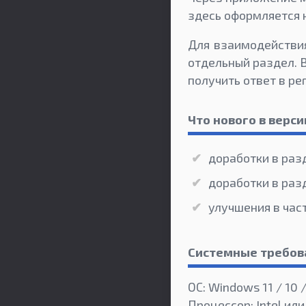
здесь оформляется 
Для взаимодействи
отдельный раздел. 
получить ответ в р
Что нового в версии
доработки в раз
доработки в раз
улучшения в час
Системные требов
ОС: Windows 11 / 10 /
Процессор: Intel или