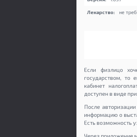
Лекарство:
не треб
Если физлицо хоч
государством, то 
кабинет налогопла
доступен в виде пр
После авторизации
информацию о выста
Есть возможность уз
Через приложение м