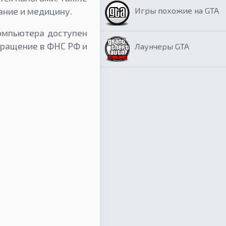
Игры похожие на GTA
ание и медицину.
омпьютера доступен
бращение в ФНС РФ и
Лаунчеры GTA