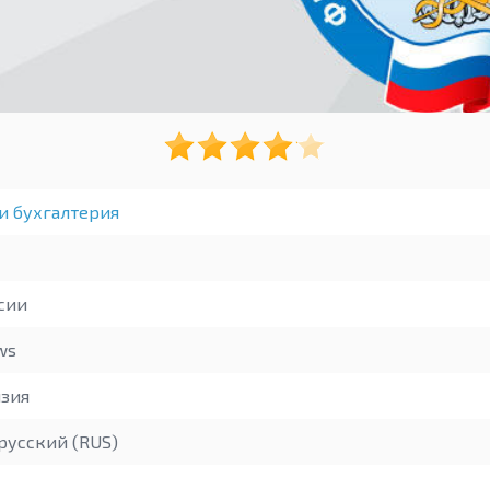
и бухгалтерия
сии
ws
зия
русский (RUS)