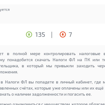
уется
135
|
7
ет в полной мере контролировать налоговые 
ему понадобится скачать Налоги ФЛ на ПК или т
тельщика, в который мы привыкли заходить чер
иложения.
 в Налоги ФЛ вы попадете в личный кабинет, где 
вленных счётах, которые уже оплачены или их ещё 
нать о наличии задолженности и погасить ее.
ожно ознакомиться с имуществом, которое облагае