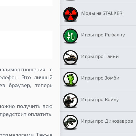
Моды на STALKER
Игры про Рыбалку
Игры про Танки
взаимоотношения с
елефон. Это личный
Игры про Зомби
ез браузер, теперь
Игры про Войну
можно получить всю
предстоит оплатить.
Игры про Динозавров
тся налогами. Также