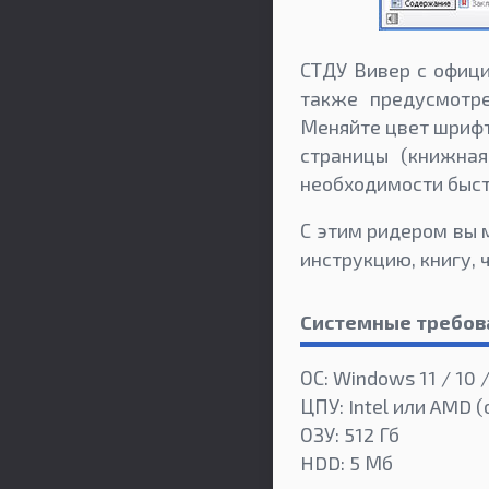
СТДУ Вивер с офици
также предусмотре
Меняйте цвет шрифт
страницы (книжная
необходимости быст
С этим ридером вы 
инструкцию, книгу, 
Системные требов
ОС: Windows 11 / 10 /
ЦПУ: Intel или AMD (
ОЗУ: 512 Гб
HDD: 5 Мб