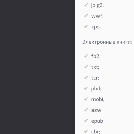
jbig2;
wwf;
xps.
Электронные книги:
fb2;
txt;
tcr;
pbd;
mobi;
azw;
epub
cbr;