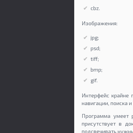
cbz.
Изображения:
jpg;
psd;
tiff;
bmp;
gif.
Интерфейс крайне п
навигации, поиска и
Программа умеет р
присутствует в до
подсвечивать нужны