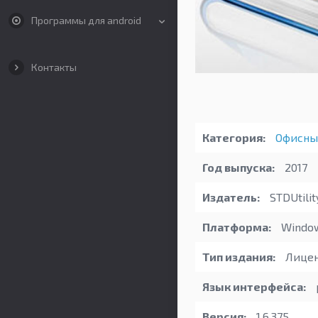
Программы для android
Контакты
Категория:
Офисны
Год выпуска:
2017
Издатель:
STDUtilit
Платформа:
Windo
Тип издания:
Лицен
Язык интерфейса:
Версия:
1.6.375