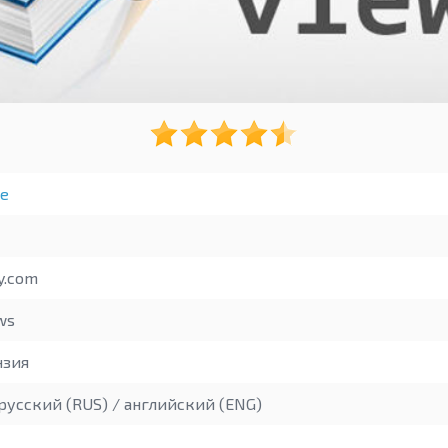
е
y.com
ws
зия
русский (RUS) / английский (ENG)