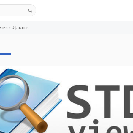
ения
»
Офисные