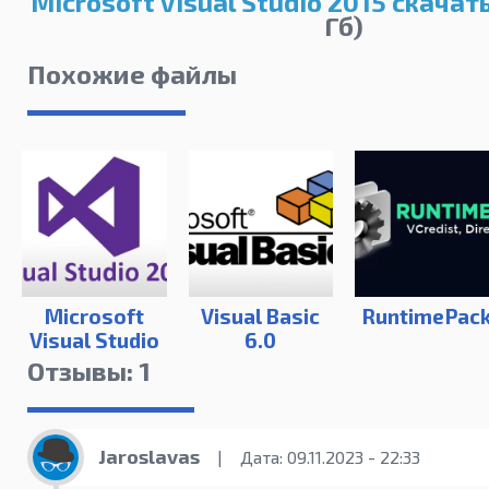
Microsoft Visual Studio 2015 скачат
Гб)
Похожие файлы
Microsoft
Visual Basic
RuntimePac
Visual Studio
6.0
2019 AIO
Отзывы: 1
(16.4.0)
Jaroslavas
|
Дата: 09.11.2023 - 22:33