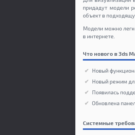
придадут модели р
объект в подходящу
Модели можно легко
в интернете.
Что нового в 3ds M
Новый функциона
Новый режим дл
Появилась подд
Обновлена панел
Системные требов