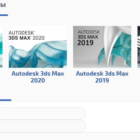
лы
Autodesk 3ds Max
Autodesk 3ds Max
2020
2019