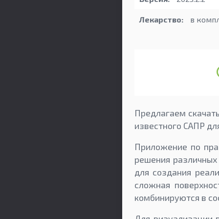
Лекарство:
в комп
Предлагаем скачать
известного САПР дл
Приложение по пра
решения различных 
для создания реал
сложная поверхнос
комбинируются в со
Для визуализации в