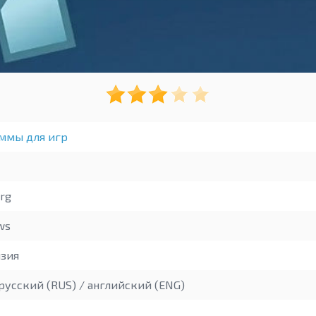
ммы для игр
rg
ws
зия
русский (RUS) / английский (ENG)