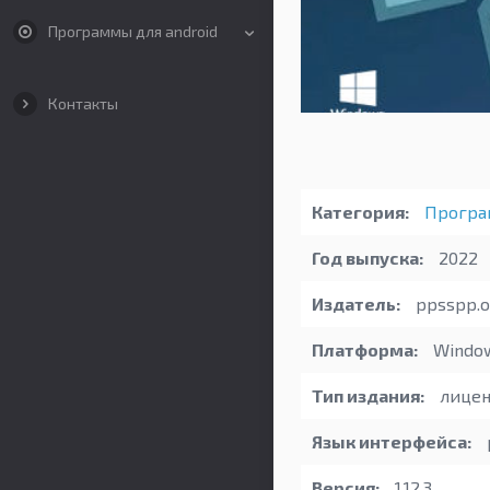
Программы для android
Контакты
Категория:
Програ
Год выпуска:
2022
Издатель:
ppsspp.o
Платформа:
Windo
Тип издания:
лицен
Язык интерфейса:
Версия:
1.12.3