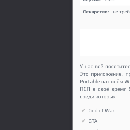
Лекарство:
не треб
У нас всё посетите
Это приложение, п
Portable на своём W
ПСП в своё время 
среди которых:
God of War
GTA