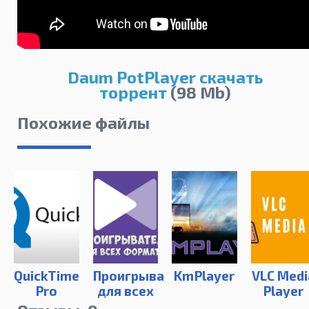
Daum PotPlayer скачать
торрент
(98 Mb)
Похожие файлы
QuickTime
Проигрыватель
KmPlayer
VLC Medi
Pro
для всех
Player
7.79.80.95
форматов