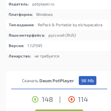
Издатель:
potplayer.ru
Платформа:
Windows
Тип издания:
RePack & Portable by elchupacabra
Язык интерфейса:
русский (RUS)
Версия:
1.7.21595
Лекарство:
не требуется
Скачать
Daum PotPlayer
98 Mb
148
|
114