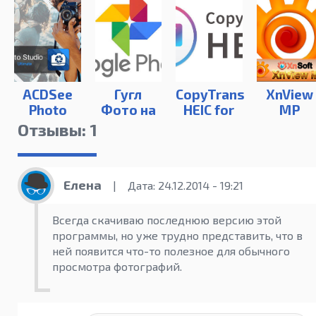
ACDSee
Гугл
CopyTrans
XnView
Photo
Фото на
HEIC for
MP
Studio
компьютер
Windows
Отзывы: 1
Ultimate
2025
Елена
|
Дата: 24.12.2014 - 19:21
Всегда скачиваю последнюю версию этой
программы, но уже трудно представить, что в
ней появится что-то полезное для обычного
просмотра фотографий.