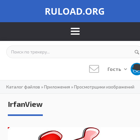
RULOAD.ORG
Гость
Каталог файлов
»
Приложения
»
Просмотрщики изображений
IrfanView