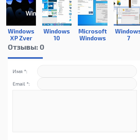
Windows
Windows
Microsoft
Window
XP Zver
10
Windows
7
SP3
7
Максима
Отзывы: 0
(12.2017)
с
драйверами
Имя *:
Email *: