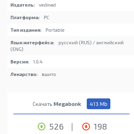
Издатель:
vedinad
Платформа:
PC
Тип издания:
Portable
Язык интерфейса:
русский (RUS) / английский
(ENG)
Версия:
1.0.4
Лекарство:
вшито
Скачать
Megabonk
413 Mb
526
|
198