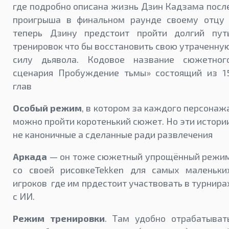
где подробно описана жизнь Дзин Кадзама посл
проигрыша в финальном раунде своему отцу 
теперь Дзину предстоит пройти долгий пут
тренировок что бы восстановить свою утраченну
силу дьявола. Кодовое название сюжетног
сценария Пробуждение тьмы» состоящий из 1
глав
Особый режим
, в котором за каждого персонаж
можно пройти коротенький сюжет. Но эти истори
не каноничные а сделанные ради развлечения
Аркада
— он тоже сюжетный упрощённый режи
со своей рисовкеTekken для самых маленьки
игроков где им прдестоит участвовать в турнира
с ИИ.
Режим тренировки
. Там удобно отрабатыват