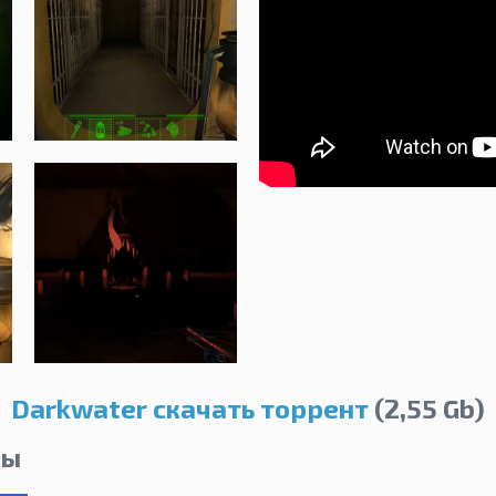
Darkwater скачать торрент
(2,55 Gb)
лы