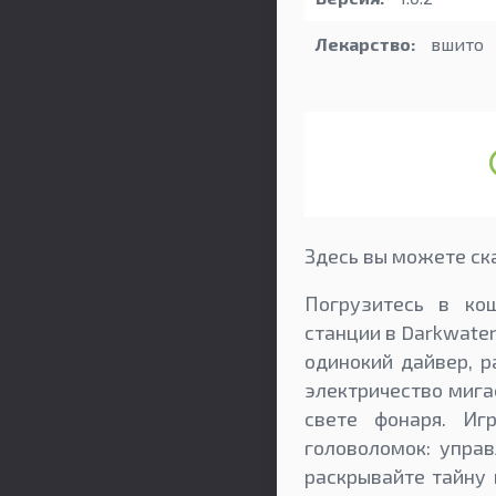
Лекарство:
вшито
Здесь вы можете ска
Погрузитесь в ко
станции в Darkwate
одинокий дайвер, р
электричество мига
свете фонаря. Иг
головоломок: управ
раскрывайте тайну 