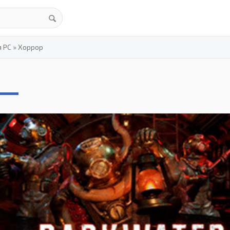
я PC
»
Хоррор