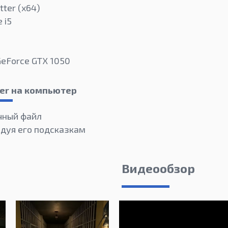
tter (х64)
 i5
GeForce GTX 1050
er на компьютер
чный файл
едуя его подсказкам
Видеообзор