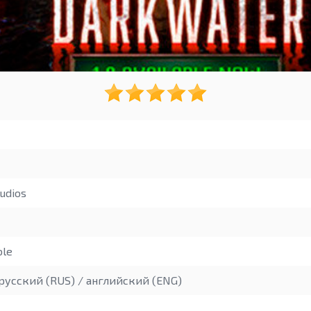
udios
ble
русский (RUS) / английский (ENG)