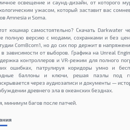
мичное освещение и саунд-дизайн, от которого му
ихологическим ужасом, который заставит вас сомнев
ов Amnesia и Soma.
тот кошмар самостоятельно? Скачать Darkwater ч
те полную версию с модами, сохранками и без цен
студии Com8com1, но до сих пор держит в напряжении
 в зависимости от выборов. Графика на Unreal Engi
ддержка контроллеров и VR-режим для полного пог
их ошибках, патрулируя коридоры умно и бесп
ородные баллоны и ключи, решая пазлы под г
аскрывается через аудиозаписи и документы — исто
обуждении древнего зла в океанских безднах.
я, минимум багов после патчей.
ания