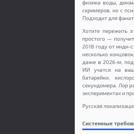
физика воды, дина
скримеров, но с пс
Подходит для фанат
Хотите пережить э
простого — получи
2018 году от инди-
несколько концовок
даже в 2026-м, по
ИИ учатся на ваш
батарейки, кисл
секундомера. Лор р
экспериментах и пр
Русская локализаци
Системные требов