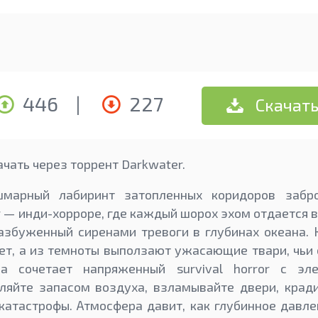
446
|
227
Скачат
чать через торрент Darkwater.
шмарный лабиринт затопленных коридоров забр
r — инди-хорроре, где каждый шорох эхом отдается в
азбуженный сиренами тревоги в глубинах океана. 
ет, а из темноты выползают ужасающие твари, чьи
ра сочетает напряженный survival horror с эл
ляйте запасом воздуха, взламывайте двери, крад
катастрофы. Атмосфера давит, как глубинное давл