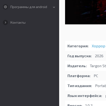
Программы для android
Контакты
Категория:
Хоррор
Год выпуска:
2026
Издатель:
Targon St
Платформа:
PC
Тип издания:
Porta
Язык интерфейса:
Версия:
1.0.2