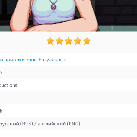
 и приключения
,
Казуальные
b
ductions
k
русский (RUS) / английский (ENG)