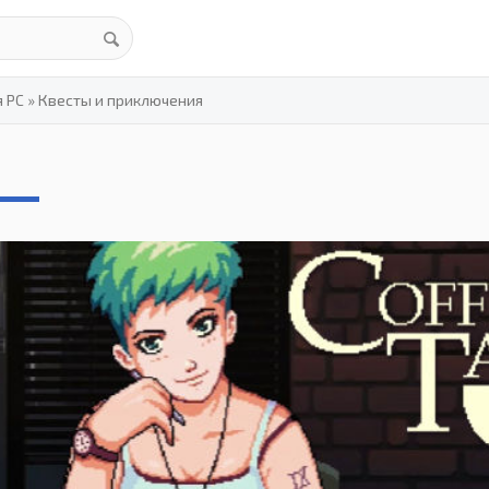
я PC
»
Квесты и приключения