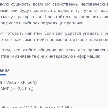
чную сущность всем им свойственны человеческие
ми они будут делиться с вами, и тут уже от вас
 смогут раскрыться. Попытайтесь расположить их
ное русло и выбирая подходящие реплики.
т готовить напитки. Если вам удастся угадать с р
ется к вам симпатией и, возможно, откроет вам личн
 тем, кто любит общение во всех его проявлени
тями и узнавайте о них интересную информацию.
ания
8 / Vista / XP (x64)
 AMD (от 2,4 ГГц)
GeForce или AMD Radeon (от 512 Mb)