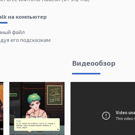
Talk на компьютер
чный файл
едуя его подсказкам
Видеообзор