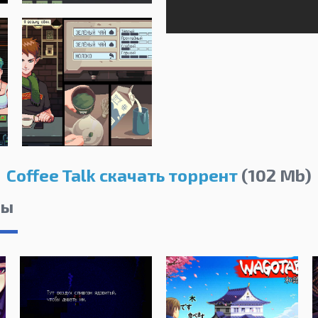
Coffee Talk скачать торрент
(102 Mb)
лы