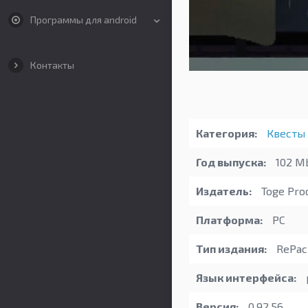
Программы для android
Контакты
Категория:
Квесты
Год выпуска:
102 M
Издатель:
Toge Pro
Платформа:
PC
Тип издания:
RePac
Язык интерфейса:
Версия:
0.92.56