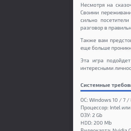
Несмотря на сказо
Своими переживания
сильно посетители
разговор в правиль
Также вам предстои
еще больше проникн
Эта игра подойдет
интересными личнос
Системные требов
ОС: Windows 10 / 7 / 
Процессор: Intel или
ОЗУ: 2 Gb
HDD: 200 Mb
Видеокарта: Nvidia 